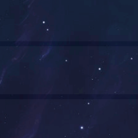
模仁-节能
产品属性：
精