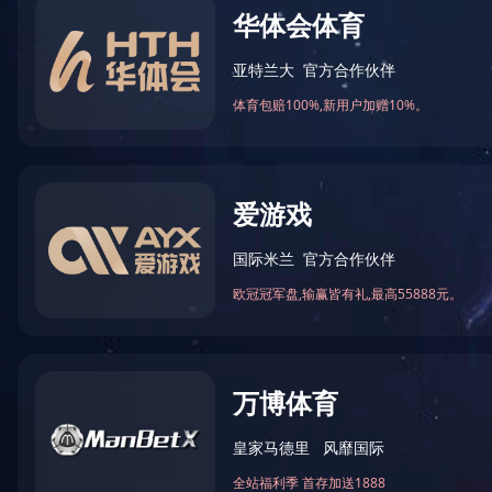
产品路径：
产品展示
-
模具展示
-
精密模具
模具展示
注塑成型
半成品/成品