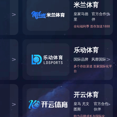
风扇后网
密模具