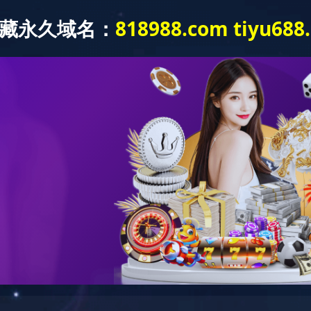
华体会网页版
产品展示
典型案例
品质控