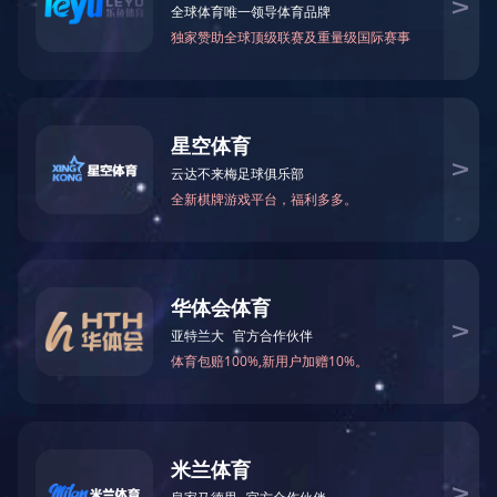
产品路径：
产品展示
-
模具展示
-
精密模具
模具展示
注塑成型
半成品/成品